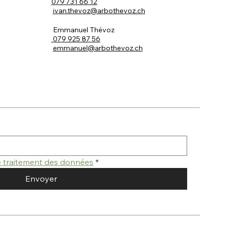
079 731 66 12
ivan.thevoz@arbothevoz.ch
Emmanuel Thévoz
079 925 87 56
emmanuel@arbothevoz.ch
de traitement des données
*
Envoyer