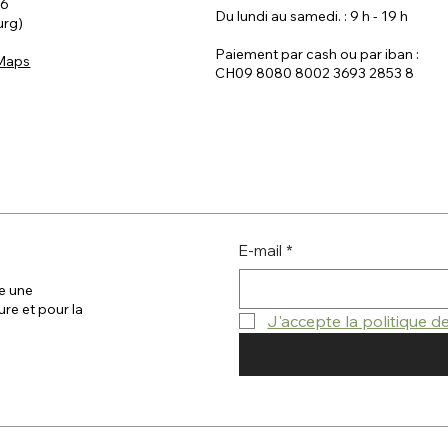
 6
Du lundi au samedi. : 9 h - 19 h
urg)
Paiement par cash ou par iban :
 Maps
CH09 8080 8002 3693 2853 8
E-mail
*
e une
ure et pour la
J'accepte la politique 