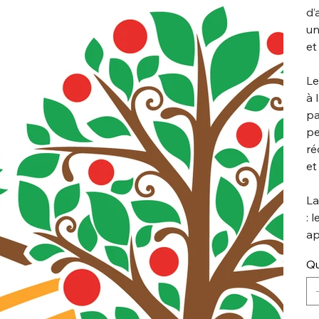
d’
un
et
Le
à 
pa
pe
ré
et
La
: 
ap
Qu