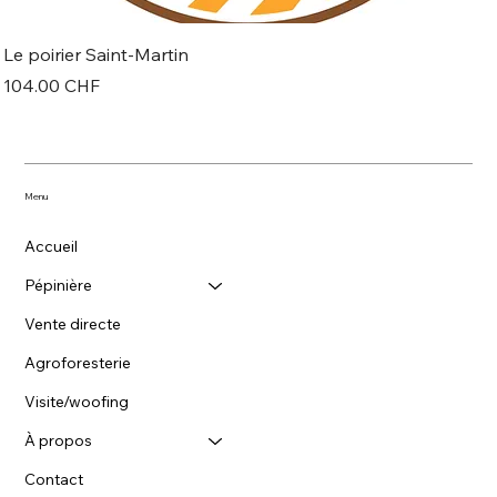
Le poirier Saint-Martin
Prix
104.00 CHF
Menu
Accueil
Pépinière
Vente directe
Agroforesterie
Visite/woofing
À propos
Contact