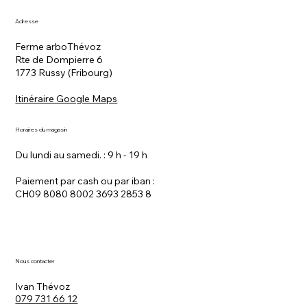
Adresse
Ferme arboThévoz
Rte de Dompierre 6
1773 Russy (Fribourg)
Itinéraire Google Maps
Horaires du magasin
Du lundi au samedi. : 9 h - 19 h
Paiement par cash ou par iban :
CH09 8080 8002 3693 2853 8
Nous contacter
Ivan Thévoz
079 731 66 12