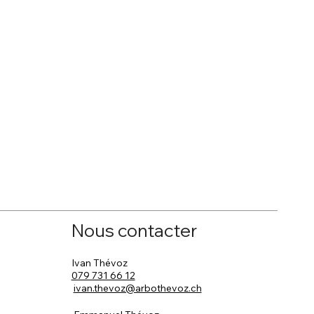
Nous contacter
Ivan Thévoz
079 731 66 12
ivan.thevoz@arbothevoz.ch