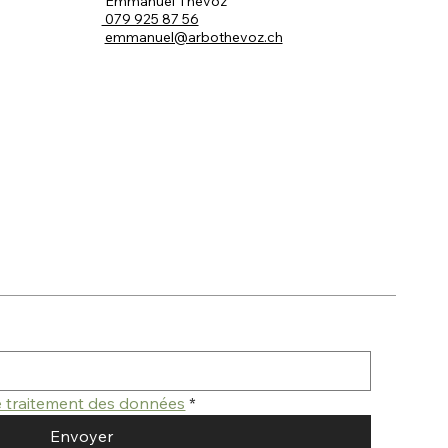
Emmanuel Thévoz
079 925 87 56
emmanuel@arbothevoz.ch
de traitement des données
*
Envoyer