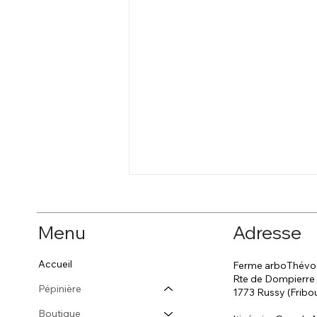
Menu
Adresse
Accueil
Ferme arboThévo
Rte de Dompierre
Pépinière
1773 Russy (Fribo
Conseils à la plantation
Boutique