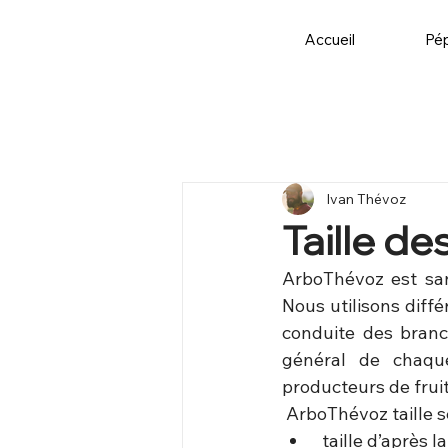
Accueil
Pép
Ivan Thévoz
Taille de
ArboThévoz est sans
Nous utilisons diff
conduite des branch
général de chaque
producteurs de fruit
 ArboThévoz taille s
 taille d’après 