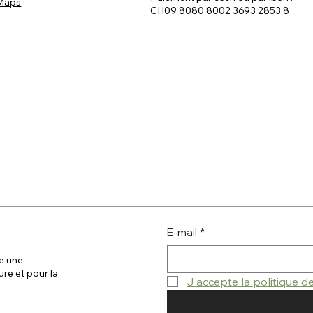
 Maps
CH09 8080 8002 3693 2853 8
greffage en écusson
E-mail
*
e une
ure et pour la
J'accepte la politique 