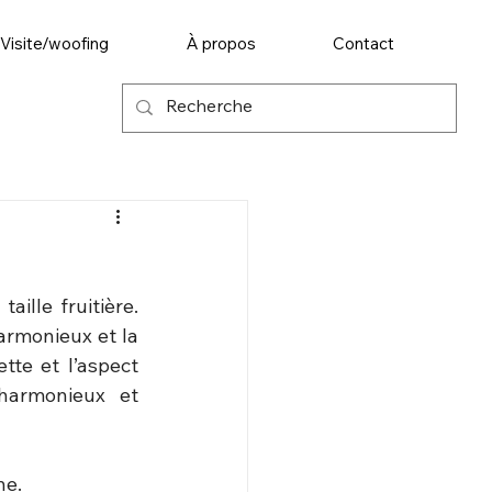
Visite/woofing
À propos
Contact
lle fruitière. 
rmonieux et la 
te et l’aspect 
armonieux et 
ne.