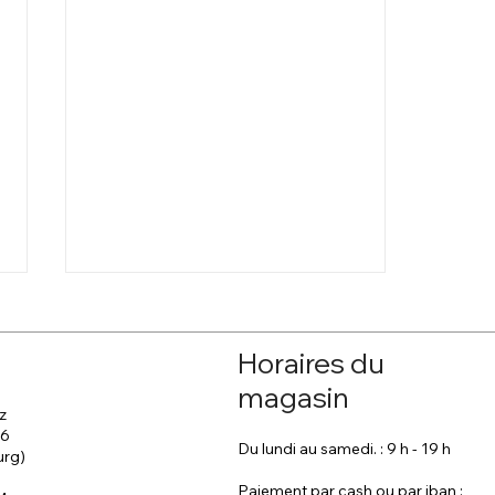
Horaires du
magasin
z
 6
Du lundi au samedi. : 9 h - 19 h
urg)
Les greffages d’été/
Paiement par cash ou par iban :