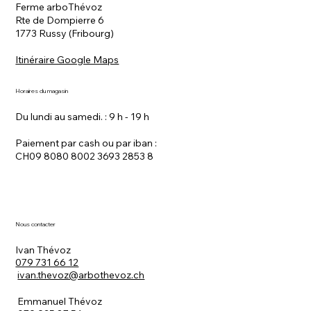
Ferme arboThévoz
Rte de Dompierre 6
1773 Russy (Fribourg)
Itinéraire Google Maps
Horaires du magasin
Du lundi au samedi. : 9 h - 19 h
Paiement par cash ou par iban :
CH09 8080 8002 3693 2853 8
Nous contacter
Ivan Thévoz
079 731 66 12
ivan.thevoz@arbothevoz.ch
Emmanuel Thévoz