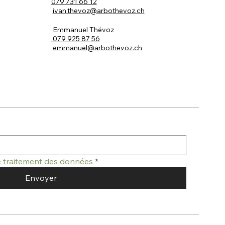
079 731 66 12
ivan.thevoz@arbothevoz.ch
Emmanuel Thévoz
079 925 87 56
emmanuel@arbothevoz.ch
de traitement des données
*
Envoyer