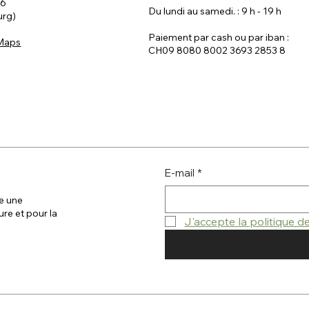
 6
Du lundi au samedi. : 9 h - 19 h
urg)
Paiement par cash ou par iban :
 Maps
CH09 8080 8002 3693 2853 8
E-mail
*
e une
ure et pour la
J'accepte la politique 