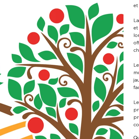
et
La
et
lo
of
ch
Le
mo
ja
fa
Le
pr
pr
co
Qu