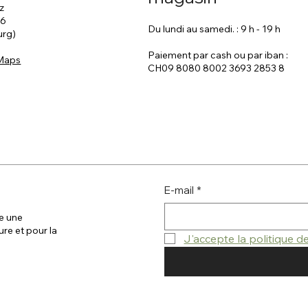
z
 6
Du lundi au samedi. : 9 h - 19 h
urg)
Paiement par cash ou par iban :
 Maps
CH09 8080 8002 3693 2853 8
E-mail
*
e une
ure et pour la
J'accepte la politique 