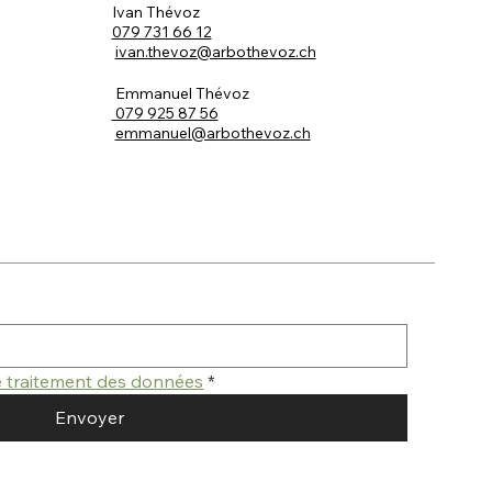
Ivan Thévoz
079 731 66 12
ivan.thevoz@arbothevoz.ch
Emmanuel Thévoz
079 925 87 56
emmanuel@arbothevoz.ch
de traitement des données
*
Envoyer