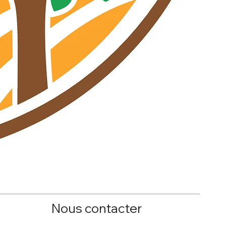
R
P
1
Nous contacter