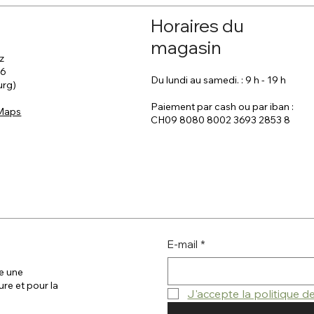
Horaires du
magasin
z
 6
Du lundi au samedi. : 9 h - 19 h
urg)
Paiement par cash ou par iban :
 Maps
CH09 8080 8002 3693 2853 8
E-mail
*
e une
ure et pour la
J'accepte la politique 