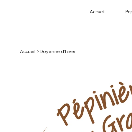
Accueil
Pép
Accueil
>
Doyenne d’hiver