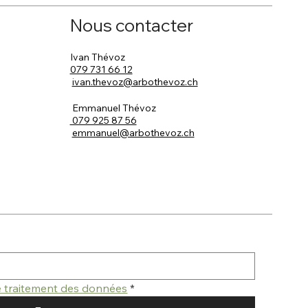
Nous contacter
Ivan Thévoz
079 731 66 12
ivan.thevoz@arbothevoz.ch
Emmanuel Thévoz
079 925 87 56
emmanuel@arbothevoz.ch
de traitement des données
*