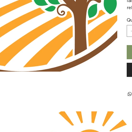
fa
re
Qu