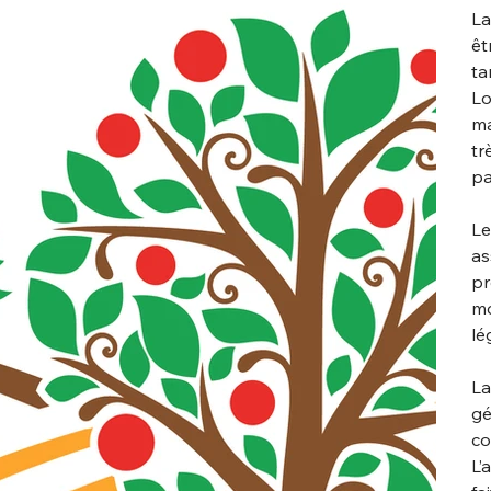
La
êt
ta
Lo
ma
tr
pa
Le
as
pr
mo
lé
La
gé
co
L’