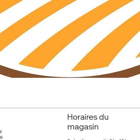
Aperçu rapide
Horaires du
magasin
z
 6