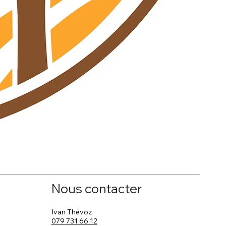
R
P
1
Nous contacter
Ivan Thévoz
079 731 66 12