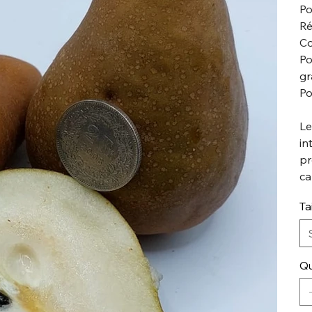
Po
Ré
Co
Po
gr
Po
Le
in
pr
ca
Ta
Qu