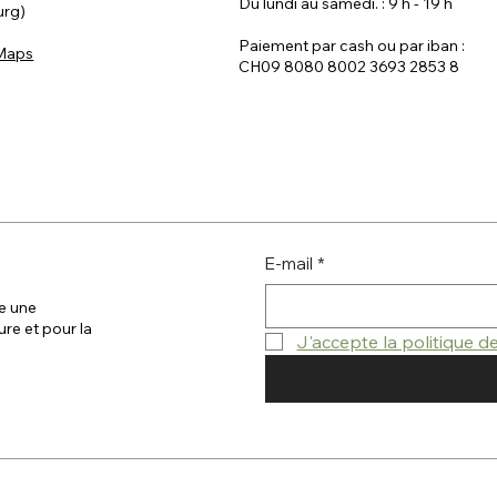
Du lundi au samedi. : 9 h - 19 h
urg)
Paiement par cash ou par iban :
 Maps
CH09 8080 8002 3693 2853 8
E-mail
*
e une
ure et pour la
J'accepte la politique 