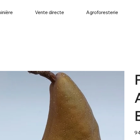
inière
Vente directe
Agroforesterie
P
Prix
94