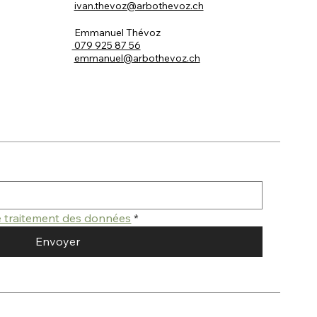
ivan.thevoz@arbothevoz.ch
Emmanuel Thévoz
079 925 87 56
emmanuel@arbothevoz.ch
de traitement des données
*
Envoyer