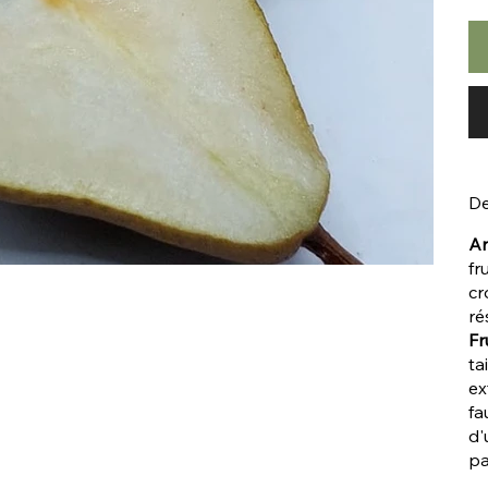
De
Ar
fr
cr
ré
Fru
ta
ex
fa
d'
pa