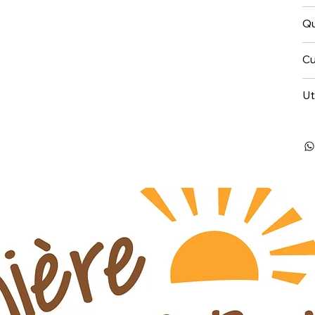
Qu
Cu
Ut