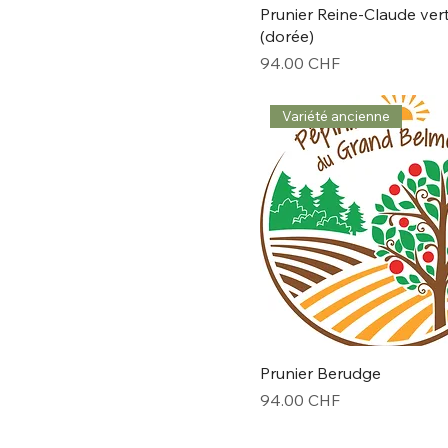
Prunier Reine-Claude ver
(dorée)
Prix
94.00 CHF
Variété ancienne
Prunier Berudge
Prix
94.00 CHF