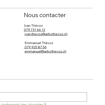
Nous contacter
Ivan Thévoz
079 731 66 12
ivan.thevoz@arbothevoz.ch
Emmanuel Thévoz
079 925 87 56
emmanuel@arbothevoz.ch
de traitement des données
*