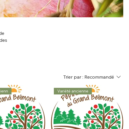
de
 des
Trier par :
Recommandé
cienn
Variété ancienne