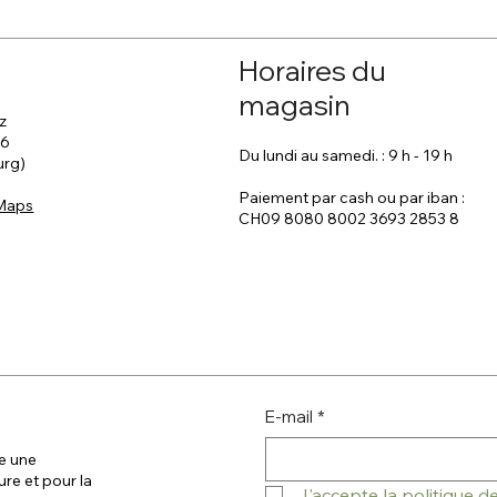
Horaires du
magasin
z
 6
Du lundi au samedi. : 9 h - 19 h
urg)
Paiement par cash ou par iban :
 Maps
CH09 8080 8002 3693 2853 8
E-mail
*
e une
ure et pour la
J'accepte la politique 