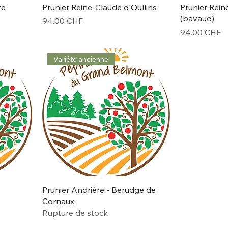
te
Prunier Reine-Claude d'Oullins
Prunier Rei
(bavaud)
Prix
94.00 CHF
Prix
94.00 CHF
Variété ancienne
Prunier Andrière - Berudge de
Cornaux
Rupture de stock