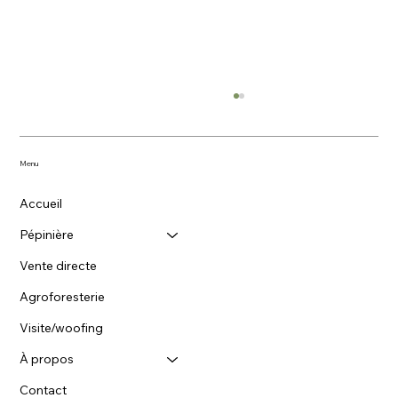
Menu
Accueil
Pépinière
Vente directe
Agroforesterie
Les greffages d’été/ greffage en
écusson
Visite/woofing
À propos
Contact