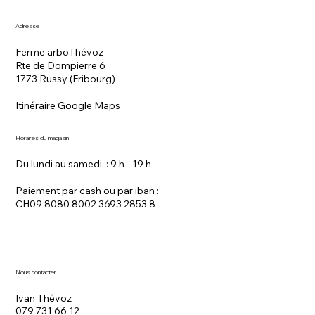
Adresse
Ferme arboThévoz
Rte de Dompierre 6
1773 Russy (Fribourg)
Itinéraire Google Maps
Horaires du magasin
Du lundi au samedi. : 9 h - 19 h
Paiement par cash ou par iban :
CH09 8080 8002 3693 2853 8
Nous contacter
Ivan Thévoz
079 731 66 12