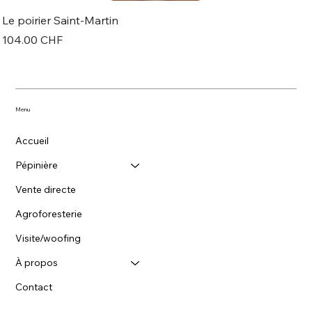
Le poirier Saint-Martin
Prix
104.00 CHF
Menu
Accueil
Pépinière
Vente directe
Agroforesterie
Visite/woofing
À propos
Contact