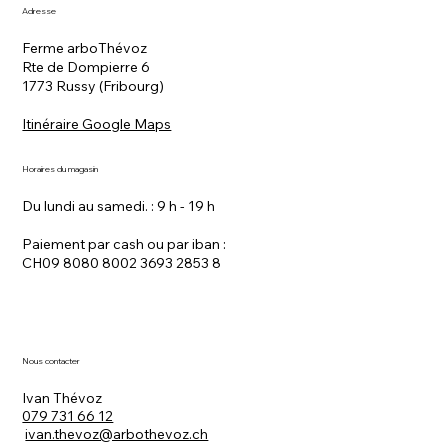
Adresse
Ferme arboThévoz
Rte de Dompierre 6
1773 Russy (Fribourg)
Itinéraire Google Maps
Horaires du magasin
Du lundi au samedi. : 9 h - 19 h
Paiement par cash ou par iban :
CH09 8080 8002 3693 2853 8
Nous contacter
Ivan Thévoz
079 731 66 12
ivan.thevoz@arbothevoz.ch