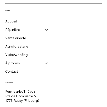
Menu
Accueil
Pépinière
Vente directe
Agroforesterie
Visite/woofing
À propos
Contact
Adresse
Ferme arboThévoz
Rte de Dompierre 6
1773 Russy (Fribourg)