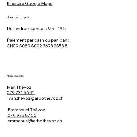
Itinéraire Google Maps
Horaires du magasin
Du lundi au samedi. : 9 h - 19 h
Paiement par cash ou par iban :
CH09 8080 8002 3693 2853 8
Nous contacter
Ivan Thévoz
079 731 66 12
ivan.thevoz@arbothevoz.ch
Emmanuel Thévoz
079 925 87 56
emmanuel@arbothevoz.ch